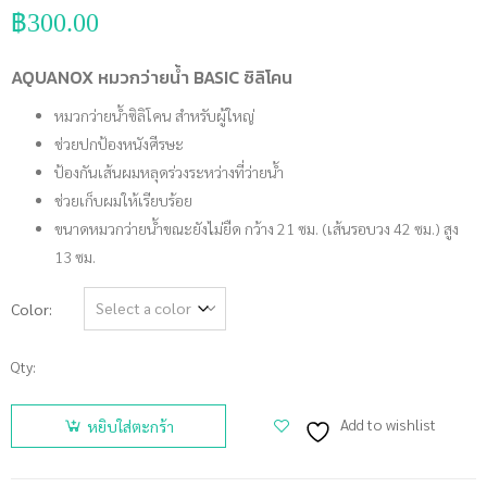
฿
300.00
AQUANOX หมวกว่ายน้ำ BASIC ซิลิโคน
หมวกว่ายน้ำซิลิโคน สำหรับผู้ใหญ่
ช่วยปกป้องหนังศีรษะ
ป้องกันเส้นผมหลุดร่วงระหว่างที่ว่ายน้ำ
ช่วยเก็บผมให้เรียบร้อย
ขนาดหมวกว่ายน้ำขณะยังไม่ยืด กว้าง 21 ซม. (เส้นรอบวง 42 ซม.) สูง
13 ซม.
Color
Qty:
จำนวน
AQUANOX
Add to wishlist
หยิบใส่ตะกร้า
หมวกว่าย
น้ำ BASIC ซิ