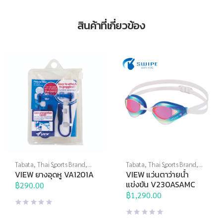
สินค้าที่เกี่ยวข้อง
Tabata
,
Thai Sports Brand
,
Tabata
,
Thai Sports Brand
,
View
,
กีฬาทางน้ำ
,
อุปกรณ์ทาง
View
,
กีฬาทางน้ำ
,
แว่นตาว่าย
VIEW ยางอุดหู VA1201A
VIEW แว่นตาว่ายน้ำ
น้ำอื่นๆ
น้ำ
,
แว่นตาว่ายน้ำแข่งขัน
แข่งขัน V230ASAMC
฿
290.00
฿
1,290.00