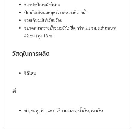
ช่วยปกป้องหนังศีรษะ
ป้องกันเส้นผมหลุดร่วงระหว่างที่ว่ายน้ำ
ช่วยเก็บผมให้เรียบร้อย
ขนาดหมวกว่ายน้ำขณะยังไม่ยืด กว้าง 21 ซม. (เส้นรอบวง
42 ซม.) สูง 13 ซม.
วัสดุในการผลิต
ซิลิโคน
สี
ดำ, ชมพู, ฟ้า, แดง, เขียวมะนาว, น้ำเงิน, เทาเงิน