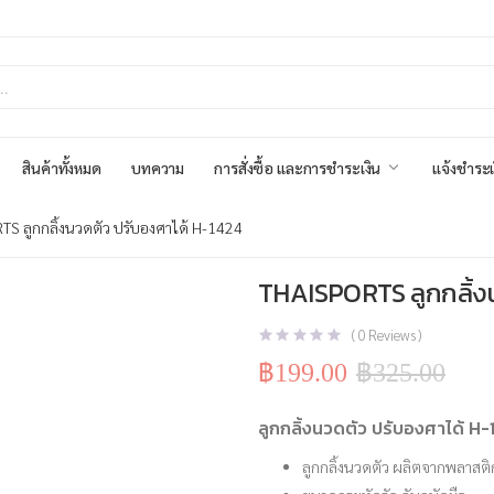
สินค้าทั้งหมด
บทความ
การสั่งซื้อ และการชำระเงิน
แจ้งชำระเ
S ลูกกลิ้งนวดตัว ปรับองศาได้ H-1424
THAISPORTS ลูกกลิ้ง
(
0
Reviews )
฿
199.00
฿
325.00
Original
Current
price
price
was:
is:
ลูกกลิ้งนวดตัว ปรับองศาได้ H
฿325.00.
฿199.00.
ลูกกลิ้งนวดตัว ผลิตจากพลาสติ