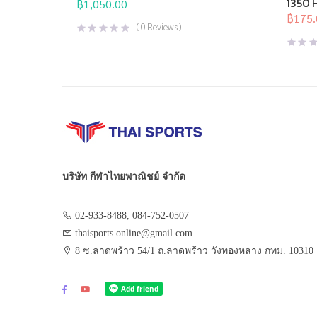
1350 
฿
1,050.00
สุขภาพ
฿
175.
Origina
Curren
(
0
Reviews )
price
price
was:
is:
฿350.0
฿175.0
บริษัท กีฬาไทยพาณิชย์ จำกัด
02-933-8488, 084-752-0507
thaisports.online@gmail.com
8 ซ.ลาดพร้าว 54/1 ถ.ลาดพร้าว วังทองหลาง กทม. 10310