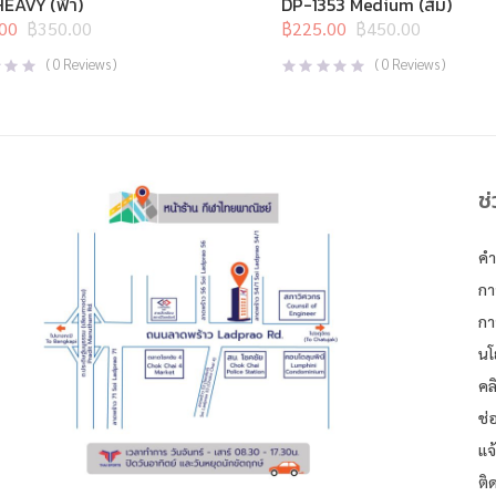
HEAVY (ฟ้า)
DP-1353 Medium (ส้ม)
อุปกรณ์สุขภาพเพื่อผู้สูงวัย
,
อุปกรณ์เพื
00
฿
350.00
฿
225.00
฿
450.00
l
t
Original
Current
price
price
(
0
Reviews )
(
0
Reviews )
was:
is:
0.
0.
฿450.00.
฿225.00.
ช
คำ
กา
กา
นโ
คล
ช่
แจ
ติ