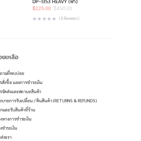
DP-1353 HEAVY (ฟ้า)
่อสุขภาพ
อุปกรณ์เพื่อสุขภาพ
฿
225.00
฿
450.00
Original
Current
price
price
(
0
Reviews )
was:
is:
฿450.00.
฿225.00.
่วยเหลือ
ถามที่พบบ่อย
รสั่งซื้อ และการชำระเงิน
รจัดส่งและสถานะสินค้า
ยบายการรับเปลี่ยน / คืนสินค้า (RETURNS & REFUNDS)
ิกและรับสินค้าที่ร้าน
องทางการชำระเงิน
้งชำระเงิน
ดต่อเรา