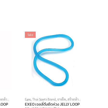
Sale
างกล้าม
Exeo
,
Thai Sports Brand
,
ยางยืด
,
สร้างกล้าม
ล้าม
เนื้อ
,
สินค้าล็อตสุดท้าย
,
อุปกรณ์คลายกล้าม
 LOOP
EXEO เจลลี่ดึงยืดห่วง JELLY LOOP
ยียด
,
เนื้อ
,
อุปกรณ์บริหารกาย
,
อุปกรณ์ยืดเหยียด
,