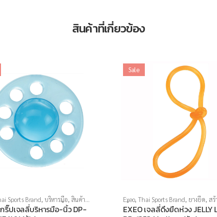
สินค้าที่เกี่ยวข้อง
Sale
ai Sports Brand
,
บริหารมือ
,
สินค้า
Exeo
,
Thai Sports Brand
,
ยางยืด
,
สร้
ท้าย
,
อุปกรณ์คลายกล้ามเนื้อ
,
อุปกรณ์
เนื้อ
,
สินค้าล็อตสุดท้าย
,
อุปกรณ์คลายก
ริ๊ปเจลลี่บริหารมือ-นิ้ว DP-
EXEO เจลลี่ดึงยืดห่วง JELLY
าย
,
อุปกรณ์ยืดเหยียด
,
อุปกรณ์เพื่อ
เนื้อ
,
อุปกรณ์บริหารกาย
,
อุปกรณ์ยืดเห