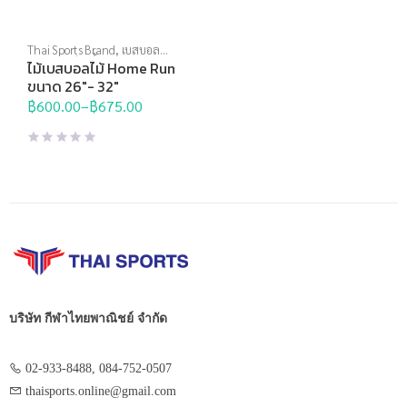
Thai Sports Brand
,
เบสบอล
ซอฟบอล ฮ็อกกี้
ไม้เบสบอลไม้ Home Run
ขนาด 26″- 32″
฿
600.00
–
฿
675.00
Price
range:
฿600.00
through
฿675.00
บริษัท กีฬาไทยพาณิชย์ จำกัด
02-933-8488, 084-752-0507
thaisports.online@gmail.com