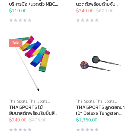
กล้ามเนื้อ
,
อุปกรณ์นวด
,
อุปกรณ์
นวด
,
อุปกรณ์บริหารกาย
,
บริหารมือ /นวดตัว MBC-
นวดตัวพร้อมด้ามจับ
บริหารกาย
,
อุปกรณ์สุขภาพเพื่อ
อุปกรณ์เพื่อสุขภาพ
05 (คู่)
MC-H01
ผู้สูงวัย
฿
110.00
,
อุปกรณ์เพื่อสุขภาพ
฿
240.00
฿
600.00
Original
Current
price
price
was:
is:
฿600.00.
฿240.00.
Sale
Thai Sports
,
Thai Sports
Thai Sports
,
Thai Sports
Brand
,
ยิมนาสติกลีลา
Brand
,
ปาเป้า,เกมส์ และสื่อการ
THAISPORTS ไม้
THAISPORTS ลูกดอกปา
เรียนการสอน
,
ลูกดอกปาเป้า
ยิมนาสติกพร้อมริบบิ้นสี
เป้า Deluxe Tungsten
รุ้ง ลายตั้ง
CS-18TUN 1×3
฿
240.00
฿
475.00
฿
1,350.00
Original
Current
price
price
was:
is: