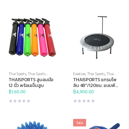
฿475.00.
฿240.00.
Thai Sports
,
Thai Sports
Exercise
,
Thai Sports
,
Thai
Brand
,
ที่สูบลม
,
อุปกรณ์สนาม
Sports Brand
,
อุปกรณ์บริหาร
THAISPORTS สูบลมมือ
THAISPORTS แทรมโพ
กาย
,
แทรมโพลีน
12 นิ้ว พร้อมเข็มสูบ
ลิน 48″/120ซม. แบบพับ
ได้ และมีราวจับ
฿
160.00
฿
4,900.00
Sale