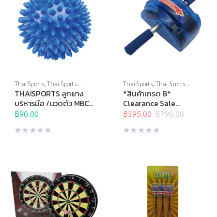
Thai Sports
,
Thai Sports
Thai Sports
,
Thai Sports
Brand
,
บริหารมือ
,
อุปกรณ์คลาย
Brand
,
บริหารแกนกลางลำตัว
,
THAISPORTS ลูกยาง
*สินค้าเกรด B*
กล้ามเนื้อ
,
อุปกรณ์นวด
,
อุปกรณ์
ล้อบริหาร
,
สินค้าล็อตสุดท้าย
,
บริหารมือ /นวดตัว MBC-
Clearance Sale
บริหารกาย
,
อุปกรณ์สุขภาพเพื่อ
อุปกรณ์บริหารกาย
07 (อัน)
THAISPORTS ล้อบริหาร
ผู้สูงวัย
฿
90.00
,
อุปกรณ์เพื่อสุขภาพ
฿
395.00
฿
790.00
Original
Current
แบบลูกกลิ้ง (คู่) Roller
price
price
slide GX-ASV
was:
is:
฿790.00.
฿395.00.