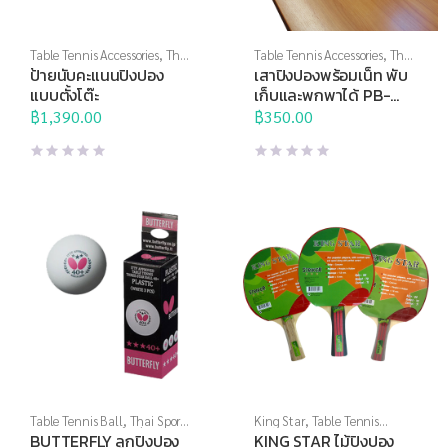
Table Tennis Accessories
,
Thai
Table Tennis Accessories
,
Thai
Sports
,
Thai Sports Brand
,
Sports
,
Thai Sports Brand
,
ป้ายนับคะแนนปิงปอง
เสาปิงปองพร้อมเน็ท พับ
ปิงปอง
,
อุปกรณ์สนาม
,
อุปกรณ์
ปิงปอง
,
แร็กเก็ต
แบบตั้งโต๊ะ
เก็บและพกพาได้ PB-
สนามอื่นๆ
SH028
฿
1,390.00
฿
350.00
Table Tennis Ball
,
Thai Sports
King Star
,
Table Tennis
Brand
,
ปิงปอง
,
แร็กเก็ต
Racket
,
Thai Sports Brand
,
BUTTERFLY ลูกปิงปอง
KING STAR ไม้ปิงปอง