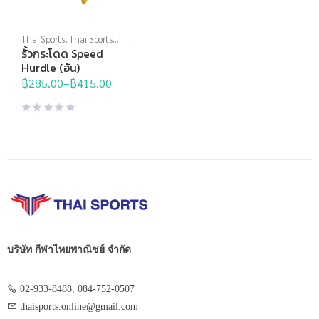
Thai Sports
,
Thai Sports
Brand
,
อุปกรณ์ฝึกซ้อม
,
อุปกรณ์
รั้วกระโดด Speed
สนาม
,
อุปกรณ์สนามอื่นๆ
Hurdle (อัน)
฿
285.00
–
฿
415.00
Price
range:
฿285.00
through
฿415.00
บริษัท กีฬาไทยพาณิชย์ จำกัด
02-933-8488, 084-752-0507
thaisports.online@gmail.com