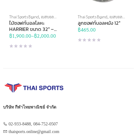
Thai Sports Brand
,
เบสบอล
Thai Sports Brand
,
เบสบอล
ซอฟบอล ฮ็อกกี้
ซอฟบอล ฮ็อกกี้
ไม้ซอฟท์บอลโลหะ
ลูกซอฟท์บอลหนัง 12″
HARRIER ขนาด 32″ –
฿
465.00
34″
฿
1,900.00
–
฿
2,000.00
Price
range:
฿1,900.00
through
฿2,000.00
บริษัท กีฬาไทยพาณิชย์ จำกัด
02-933-8488, 084-752-0507
thaisports.online@gmail.com