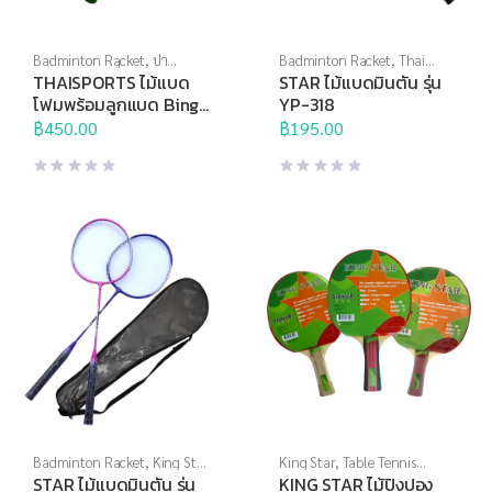
Badminton Racket
,
ปา
Badminton Racket
,
Thai
เป้า,เกมส์ และสื่อการเรียนการ
Sports
,
Thai Sports Brand
,
จัด
THAISPORTS ไม้แบด
STAR ไม้แบดมินตัน รุ่น
สอน
,
สินค้าล็อตสุดท้าย
,
สื่อการ
อุปกรณ์กีฬาเพื่อบริจาค
,
โฟมพร้อมลูกแบด Bing
YP-318
เรียนการสอน
,
แบดมินตัน
แบดมินตัน
Bank Super Kick
฿
450.00
฿
195.00
Racket
Badminton Racket
,
King Star
,
King Star
,
Table Tennis
Thai Sports Brand
,
แบดมินตัน
,
Racket
,
Thai Sports Brand
,
STAR ไม้แบดมินตัน รุ่น
KING STAR ไม้ปิงปอง