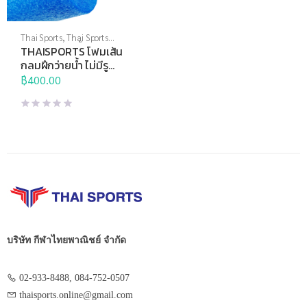
Thai Sports
,
Thai Sports
Brand
,
กีฬาทางน้ำ
,
อุปกรณ์ทาง
THAISPORTS โฟมเส้น
น้ำอื่นๆ
กลมฝึกว่ายน้ำ ไม่มีรู
180cm.
฿
400.00
บริษัท กีฬาไทยพาณิชย์ จำกัด
02-933-8488, 084-752-0507
thaisports.online@gmail.com