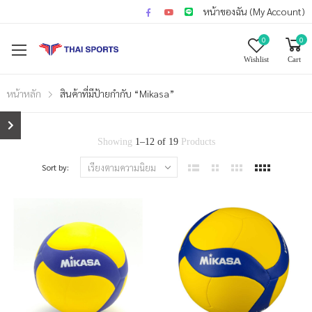
หน้าของฉัน (My Account)
0
0
Wishlist
Cart
หน้าหลัก
สินค้าที่มีป้ายกำกับ “Mikasa”
Showing
1
–
12
of
19
Products
Sort by: