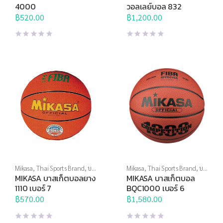
แฮนด์บอล
อื่นๆ
4000
วอลเลย์บอล 832
฿
520.00
฿
1,200.00
Mikasa
,
Thai Sports Brand
,
บา
Mikasa
,
Thai Sports Brand
,
บา
สเก็ตบอล
,
ลูกบอล
สเก็ตบอล
,
ลูกบอล
MIKASA บาสเก็ตบอลยาง
MIKASA บาสเก็ตบอล
1110 เบอร์ 7
BQC1000 เบอร์ 6
฿
570.00
฿
1,580.00