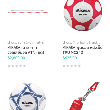
Mikasa
,
อุปกรณ์สนาม
,
อุปกรณ์
Mikasa
,
Thai Sports Brand
,
สนามอื่นๆ
,
เสา ประตู แป้นบาส
ฟุตบอล
,
ฟุตบอล ฟุตซอล
,
MIKASA เสาอากาศ
MIKASA ฟุตบอล หนังเย็บ
ลูกบอล
วอลเลย์บอล ATN (ชุด)
TPU MCS40
฿
2,600.00
฿
625.00