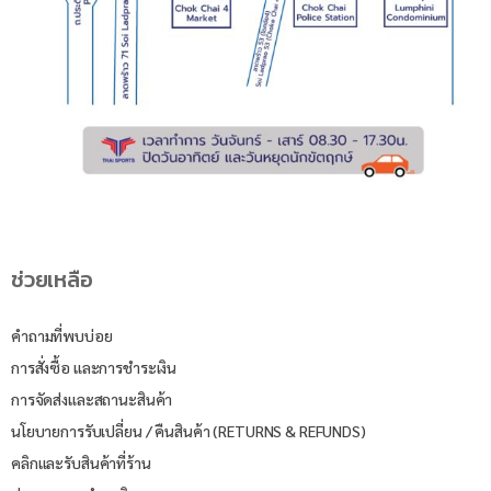
ช่วยเหลือ
คำถามที่พบบ่อย
การสั่งซื้อ และการชำระเงิน
การจัดส่งและสถานะสินค้า
นโยบายการรับเปลี่ยน / คืนสินค้า (RETURNS & REFUNDS)
คลิกและรับสินค้าที่ร้าน