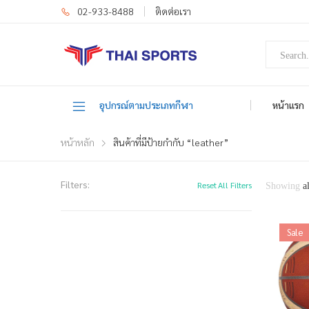
02-933-8488
ติดต่อเรา
อุปกรณ์ตามประเภทกีฬา
หน้าแรก
หน้าหลัก
สินค้าที่มีป้ายกำกับ “leather”
Filters:
Reset All Filters
Showing
a
Sale