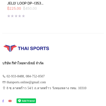
สุดท้าย
,
อุปกรณ์คลายกล้ามเนื้อ
,
JELLY LOOP DP-1353
อุปกรณ์บริหารกาย
,
อุปกรณ์ยืด
Medium (ส้ม)
เหยียด
฿
225.00
,
อุปกรณ์สุขภาพเพื่อผู้สูง
฿
450.00
Original
Current
วัย
,
อุปกรณ์เพื่อสุขภาพ
price
price
was:
is:
฿450.00.
฿225.00.
บริษัท กีฬาไทยพาณิชย์ จำกัด
02-933-8488, 084-752-0507
thaisports.online@gmail.com
8 ซ.ลาดพร้าว 54/1 ถ.ลาดพร้าว วังทองหลาง กทม. 10310