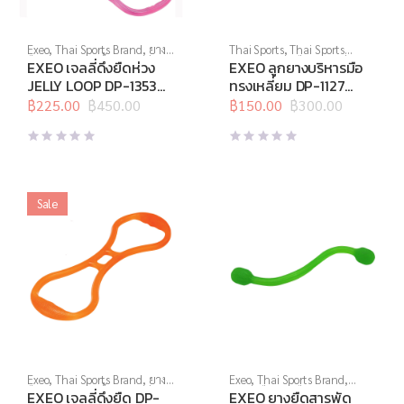
Exeo
,
Thai Sports Brand
,
ยาง
Thai Sports
,
Thai Sports
ยืด
,
สร้างกล้ามเนื้อ
,
สินค้าล็อต
Brand
,
บริหารมือ
,
สินค้าล็อต
EXEO เจลลี่ดึงยืดห่วง
EXEO ลูกยางบริหารมือ
สุดท้าย
,
อุปกรณ์คลายกล้ามเนื้อ
,
สุดท้าย
,
อุปกรณ์บริหารกาย
JELLY LOOP DP-1353
ทรงเหลี่ยม DP-1127
อุปกรณ์บริหารกาย
,
อุปกรณ์ยืด
Light (ชมพู)
MEDIUM (ฟ้า)
เหยียด
฿
225.00
,
อุปกรณ์สุขภาพเพื่อผู้สูง
฿
450.00
฿
150.00
฿
300.00
Original
Current
Original
Current
วัย
,
อุปกรณ์เพื่อสุขภาพ
price
price
price
price
was:
is:
was:
is:
฿450.00.
฿225.00.
฿300.00.
฿150.00.
Sale
Exeo
,
Thai Sports Brand
,
ยาง
Exeo
,
Thai Sports Brand
,
ยืด
,
สร้างกล้ามเนื้อ
,
สินค้าล็อต
บริหารมือ
,
ยางยืด
,
สร้างกล้าม
EXEO เจลลี่ดึงยืด DP-
EXEO ยางยืดสารพัด