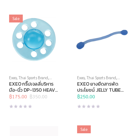
฿495.00.
฿199.00.
฿450.00.
฿225.00.
Sale
Exeo
,
Thai Sports Brand
,
Exeo
,
Thai Sports Brand
,
บริหารมือ
,
สินค้าล็อตสุดท้าย
,
บริหารมือ
,
ยางยืด
,
สร้างกล้าม
EXEO กริ๊ปเจลลี่บริหาร
EXEO ยางยืดสารพัด
อุปกรณ์คลายกล้ามเนื้อ
,
อุปกรณ์
เนื้อ
,
อุปกรณ์คลายกล้ามเนื้อ
,
มือ-นิ้ว DP-1350 HEAVY
ประโยชน์ JELLY TUBE
บริหารกาย
,
อุปกรณ์ยืดเหยียด
,
อุปกรณ์บริหารกาย
,
อุปกรณ์ยืด
(ฟ้า)
DP-0936 Medium (ฟ้า)
อุปกรณ์เพื่อสุขภาพ
฿
175.00
฿
350.00
เหยียด
฿
250.00
,
อุปกรณ์สุขภาพเพื่อผู้สูง
Original
Current
วัย
,
อุปกรณ์เพื่อสุขภาพ
price
price
was:
is:
฿350.00.
฿175.00.
Sale