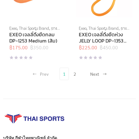
Exeo
,
Thai Sports Brand
,
ยาง
Exeo
,
Thai Sports Brand
,
ยาง
ยืด
,
สร้างกล้ามเนื้อ
,
สินค้าล็อต
ยืด
,
สร้างกล้ามเนื้อ
,
สินค้าล็อต
EXEO เจลลี่ดึงยืดกลม
EXEO เจลลี่ดึงยืดห่วง
สุดท้าย
,
อุปกรณ์บริหารกาย
,
สุดท้าย
,
อุปกรณ์คลายกล้ามเนื้อ
,
DP-1253 Medium (ส้ม)
JELLY LOOP DP-1353
อุปกรณ์ยืดเหยียด
อุปกรณ์บริหารกาย
,
อุปกรณ์ยืด
Medium (ส้ม)
฿
175.00
฿
350.00
เหยียด
฿
225.00
,
อุปกรณ์สุขภาพเพื่อผู้สูง
฿
450.00
Original
Current
Original
Current
วัย
,
อุปกรณ์เพื่อสุขภาพ
price
price
price
price
was:
is:
was:
is:
฿350.00.
฿175.00.
฿450.00.
฿225.00.
Prev
1
2
Next
บริษัท กีฬาไทยพาณิชย์ จำกัด