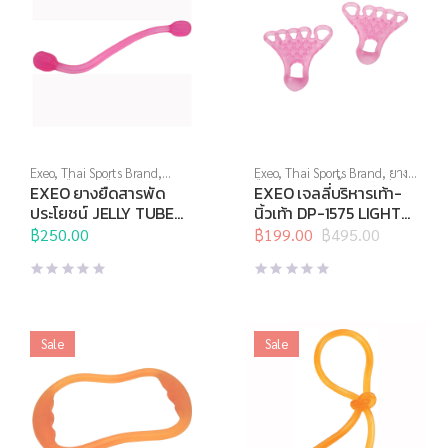
Exeo
,
Thai Sports Brand
,
Exeo
,
Thai Sports Brand
,
ยาง
บริหารมือ
,
ยางยืด
,
สร้างกล้าม
ยืด
,
สร้างกล้ามเนื้อ
,
สินค้าล็อต
EXEO ยางยืดสารพัด
EXEO เจลลี่บริหารเท้า-
เนื้อ
,
อุปกรณ์คลายกล้ามเนื้อ
,
สุดท้าย
,
อุปกรณ์คลายกล้ามเนื้อ
,
ประโยชน์ JELLY TUBE
นิ้วเท้า DP-1575 LIGHT
อุปกรณ์บริหารกาย
,
อุปกรณ์ยืด
อุปกรณ์บริหารกาย
,
อุปกรณ์ยืด
DP-0936 Light (ชมพู)
(ชมพู)
เหยียด
฿
250.00
,
อุปกรณ์สุขภาพเพื่อผู้สูง
เหยียด
฿
199.00
,
อุปกรณ์เพื่อสุขภาพ
฿
495.00
Original
Current
วัย
,
อุปกรณ์เพื่อสุขภาพ
price
price
was:
is:
฿495.00.
฿199.00.
Sale
Sale