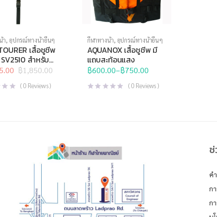
น้ำ
,
อุปกรณ์ทางน้ำอื่นๆ
กีฬาทางน้ำ
,
อุปกรณ์ทางน้ำอื่นๆ
TOURER เสื้อชูชีพ
AQUANOX เสื้อชูชีพ มี
ม SV2510 สำหรับ
แถบสะท้อนแสง
5.00
฿
1,850.00
฿
600.00
–
฿
750.00
l
t
Price
range:
(
0
Reviews )
(
0
Reviews )
฿600.00
.00.
.00.
through
฿750.00
ช
คำ
กา
กา
นโ