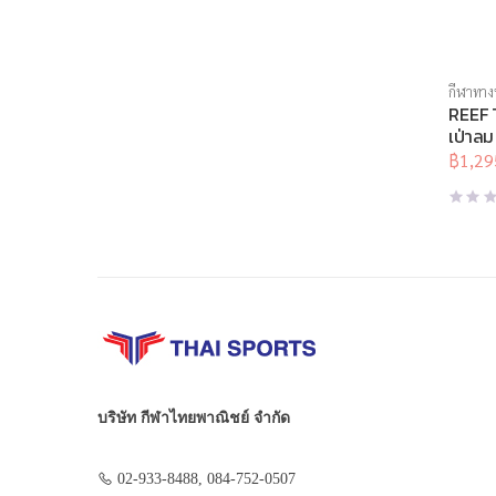
กีฬาทาง
REEF 
เป่าล
เด็ก
฿
1,29
Origina
Curren
price
price
was:
is:
฿1,850
฿1,295
บริษัท กีฬาไทยพาณิชย์ จำกัด
02-933-8488, 084-752-0507