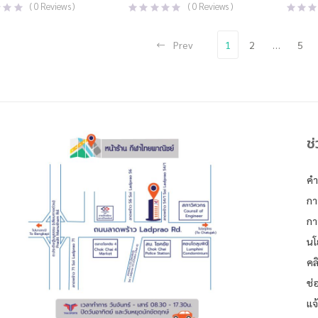
(
0
Reviews )
(
0
Reviews )
Prev
1
2
…
5
ช
คำ
กา
กา
นโ
คล
ช่
แจ