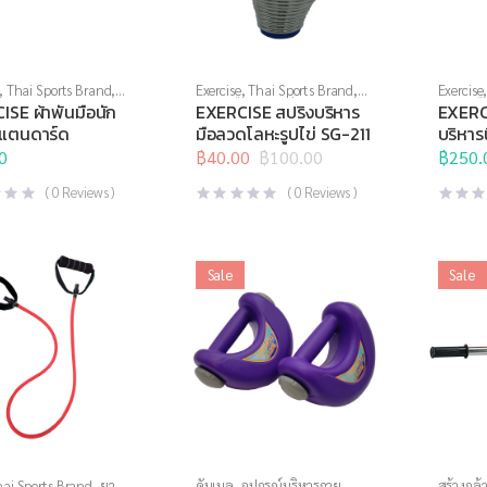
,
Thai Sports Brand
,
Exercise
,
Thai Sports Brand
,
Exercise
,
ศิลปะการต่อสู้ป้องกัน
บริหารมือ
,
สินค้าล็อตสุดท้าย
,
บริหารมื
SE ผ้าพันมือนัก
EXERCISE สปริงบริหาร
EXERCI
อุปกรณ์บริหารกาย
,
อุปกรณ์เพื่อ
อุปกรณ์สุ
แตนดาร์ด
มือลวดโลหะรูปไข่ SG-211
บริหาร
สุขภาพ
5ปอนด
0
฿
40.00
฿
100.00
฿
250.
Original
Current
price
price
(
0
Reviews )
(
0
Reviews )
was:
is:
฿100.00.
฿40.00.
Sale
Sale
ai Sports Brand
,
ยาง
ดัมเบล
,
อุปกรณ์บริหารกาย
สร้างกล้า