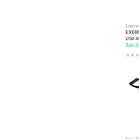
Exercise
ชกมวย
EXERCI
ตัว
มวย ส
฿
40.0
Exeo
,
Th