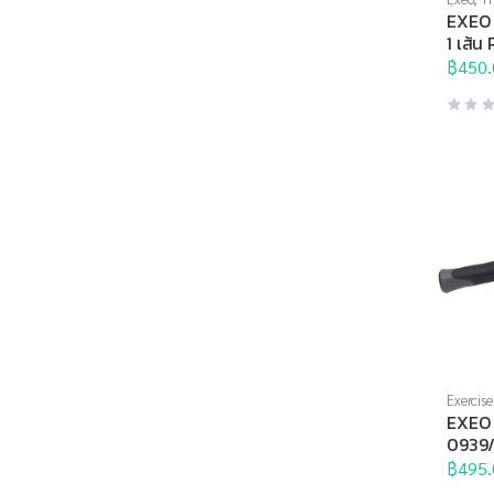
ยืด
,
อุป
EXEO 
ยืดเหยี
1 เส้น
0994
฿
450.
Exercise
บริหารแ
EXEO ล
บริหาร
,
0939
฿
495.