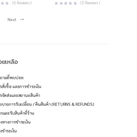
price
price
(
0
Reviews )
(
0
Reviews )
was:
is:
฿1,100.00.
฿630.00.
Next
่วยเหลือ
ถามที่พบบ่อย
รสั่งซื้อ และการชำระเงิน
รจัดส่งและสถานะสินค้า
ยบายการรับเปลี่ยน / คืนสินค้า (RETURNS & REFUNDS)
ิกและรับสินค้าที่ร้าน
องทางการชำระเงิน
้งชำระเงิน