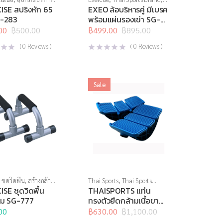
บริหารแกนกลางลำตัว
,
ล้อ
SE สปริงหัก 65
EXEO ล้อบริหารคู่ มีเบรค
บริหาร
,
สินค้าล็อตสุดท้าย
,
-283
พร้อมแผ่นรองเข่า SG-
อุปกรณ์บริหารกาย
1239
00
฿
500.00
฿
499.00
฿
895.00
l
t
Original
Current
price
price
(
0
Reviews )
(
0
Reviews )
was:
is:
0.
0.
฿895.00.
฿499.00.
Sale
,
ชุดวิดพื้น
,
สร้างกล้าม
Thai Sports
,
Thai Sports
กรณ์บริหารกาย
Brand
,
สินค้าล็อตสุดท้าย
,
SE ชุดวิดพื้น
THAISPORTS แท่น
อุปกรณ์คลายกล้ามเนื้อ
,
อุปกรณ์
ฟม SG-777
ทรงตัวยืดกล้ามเนื้อขา
บริหารกาย
,
อุปกรณ์ยืดเหยียด
,
Foot Stretch SG-1217
00
อุปกรณ์เพื่อสุขภาพ
฿
630.00
฿
1,100.00
Original
Current