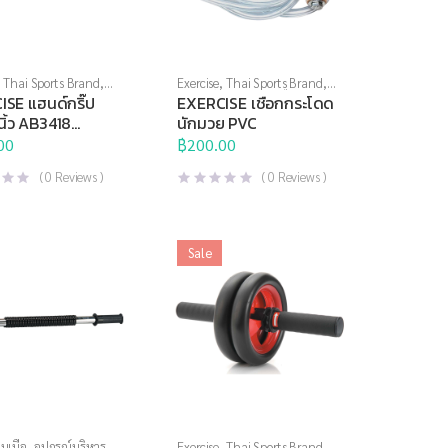
,
Thai Sports Brand
,
Exercise
,
Thai Sports Brand
,
อ
,
อุปกรณ์บริหารกาย
,
อุปกรณ์บริหารกาย
,
เชือก
SE แฮนด์กริ๊ป
EXERCISE เชือกกระโดด
ขภาพเพื่อผู้สูงวัย
กระโดด
นิ้ว AB3418
นักมวย PVC
์
00
฿
200.00
(
0
Reviews )
(
0
Reviews )
Sale
มเนื้อ
,
อุปกรณ์บริหาร
Exercise
,
Thai Sports Brand
,