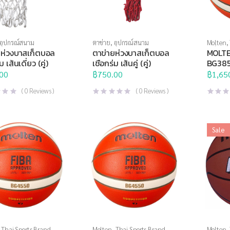
อุปกรณ์สนาม
ตาข่าย
,
อุปกรณ์สนาม
Molten
,
สเก็ตบอ
ยห่วงบาสเก็ตบอล
ตาข่ายห่วงบาสเก็ตบอล
MOLTE
ม เส้นเดี่ยว (คู่)
เชือกร่ม เส้นคู่ (คู่)
BG385
00
฿
750.00
฿
1,65
(
0
Reviews )
(
0
Reviews )
Sale
,
Thai Sports Brand
,
บา
Molten
,
Thai Sports Brand
,
บา
Molten
,