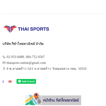
บริษัท กีฬาไทยพาณิชย์ จำกัด
02-933-8488, 084-752-0507
thaisports.online@gmail.com
8 ซ.ลาดพร้าว 54/1 ถ.ลาดพร้าว วังทองหลาง กทม. 10310