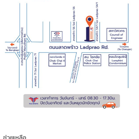
ช่วยเหลือ