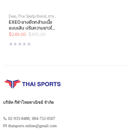
Exeo
,
Thai Sports Brand
,
ยาง
ยืด
,
สร้างกล้ามเนื้อ
,
สินค้าล็อต
EXEO ยางยืดกล้ามเนื้อ
สุดท้าย
,
อุปกรณ์คลายกล้ามเนื้อ
,
แบบเส้น ปรับความยาวได้
อุปกรณ์บริหารกาย
,
อุปกรณ์ยืด
SG-1248
เหยียด
฿
249.00
,
อุปกรณ์เพื่อสุขภาพ
฿
495.00
Original
Current
price
price
was:
is:
฿495.00.
฿249.00.
บริษัท กีฬาไทยพาณิชย์ จำกัด
02-933-8488, 084-752-0507
thaisports.online@gmail.com