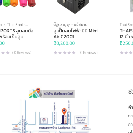
orts
,
Thai Sports
ที่สูบลม
,
อุปกรณ์สนาม
Thai Spo
ที่สูบลม
,
อุปกรณ์สนาม
Brand
,
ท
PORTS สูบลมมือ
สูบปั๊มลมไฟฟ้ามินิ Mini
THAIS
 พร้อมเข็มสูบ
Air C2001
12 นิ้ว
แบบ
00
฿
8,200.00
฿
250.
(
0
Reviews )
(
0
Reviews )
ช
คำ
กา
กา
นโ