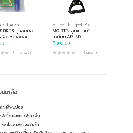
rts
,
Thai Sports
Molten
,
Thai Sports Brand
,
ที่
ี่สูบลม
,
อุปกรณ์สนาม
สูบลม
,
อุปกรณ์สนาม
PORTS สูบลมมือ
MOLTEN สูบแบบเท้า
 พร้อมชุดเข็มสูบ 3
เหยียบ AP-50
00
฿
800.00
(
0
Reviews )
(
0
Reviews )
่วยเหลือ
ถามที่พบบ่อย
รสั่งซื้อ และการชำระเงิน
รจัดส่งและสถานะสินค้า
ยบายการรับเปลี่ยน / คืนสินค้า (RETURNS & REFUNDS)