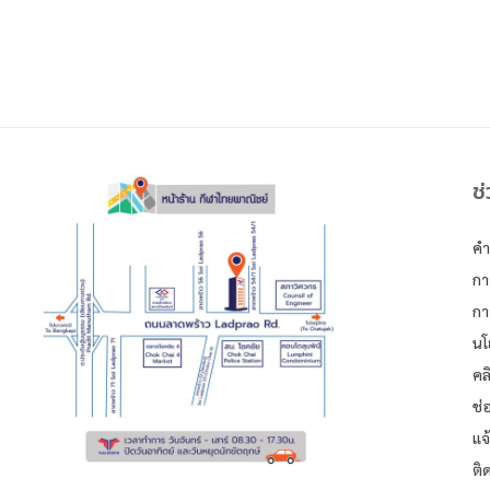
ช
คำ
กา
กา
นโ
คล
ช่
แจ
ติ