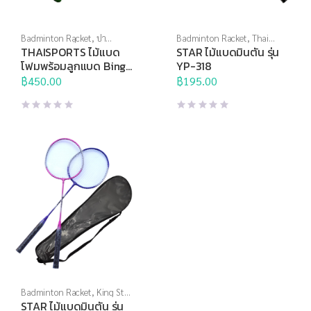
Badminton Racket
,
ปา
Badminton Racket
,
Thai
เป้า,เกมส์ และสื่อการเรียนการ
Sports
,
Thai Sports Brand
,
จัด
THAISPORTS ไม้แบด
STAR ไม้แบดมินตัน รุ่น
สอน
,
สินค้าล็อตสุดท้าย
,
สื่อการ
อุปกรณ์กีฬาเพื่อบริจาค
,
โฟมพร้อมลูกแบด Bing
YP-318
เรียนการสอน
,
แบดมินตัน
แบดมินตัน
Bank Super Kick
฿
450.00
฿
195.00
Racket
Badminton Racket
,
King Star
,
Thai Sports Brand
,
แบดมินตัน
,
STAR ไม้แบดมินตัน รุ่น