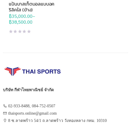
อื่นๆ
,
เสา ประตู แป้นบาส
แป้นบาสเก็ตบอลแบบอค
ริลิคใส (ข้าง)
฿
35,000.00
–
Price
฿
38,500.00
range:
฿35,000.00
through
฿38,500.00
บริษัท กีฬาไทยพาณิชย์ จำกัด
02-933-8488, 084-752-0507
thaisports.online@gmail.com
8 ซ.ลาดพร้าว 54/1 ถ.ลาดพร้าว วังทองหลาง กทม. 10310