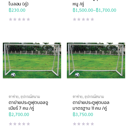
ไนลอน (คู่)
หนู /คู่
฿
230.00
฿
1,500.00
–
฿
1,700.00
Price
range:
฿1,500.00
through
฿1,700.00
ตาข่าย
,
อุปกรณ์สนาม
ตาข่าย
,
อุปกรณ์สนาม
ตาข่ายประตูฟุตบอลจู
ตาข่ายประตูฟุตบอล
เนียร์ 7 คน /คู่
มาตรฐาน 11 คน /คู่
฿
2,700.00
฿
3,750.00