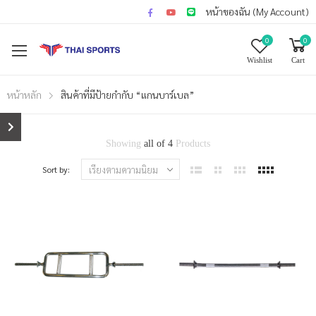
หน้าของฉัน (My Account)
0
0
Wishlist
Cart
หน้าหลัก
สินค้าที่มีป้ายกำกับ “แกนบาร์เบล”
Showing
all of 4
Products
Sort by: