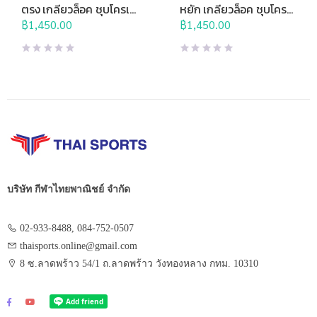
ตรง เกลียวล็อค ชุบโครเมี่
หยัก เกลียวล็อค ชุบโคร
ยม ยาว 120 ซม. (47″)
เมี่ยม ยาว 120 ซม. (47″)
฿
1,450.00
฿
1,450.00
ขนาดแกน 30 มม. (อัน)
ขนาดแกน 30 มม. (อัน)
บริษัท กีฬาไทยพาณิชย์ จำกัด
02-933-8488, 084-752-0507
thaisports.online@gmail.com
8 ซ.ลาดพร้าว 54/1 ถ.ลาดพร้าว วังทองหลาง กทม. 10310