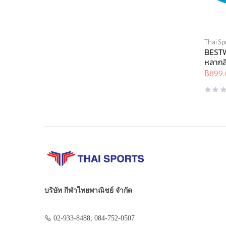
Thai Sp
Brand
,
BESTW
สุดท้าย
หลากสี
(อัน)
฿
899.
Origina
Curren
price
price
was:
is:
฿1,150
฿899.0
บริษัท กีฬาไทยพาณิชย์ จำกัด
02-933-8488, 084-752-0507