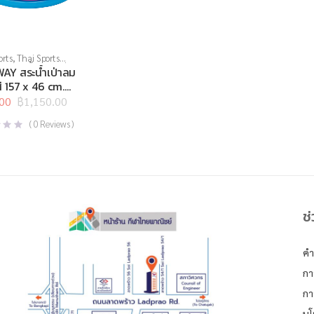
orts
,
Thai Sports
กีฬาทางน้ำ
,
สินค้าล็อต
AY สระน้ำเป่าลม
,
อุปกรณ์ทางน้ำอื่นๆ
 157 x 46 cm.
00
฿
1,150.00
l
t
(
0
Reviews )
.00.
0.
ช
คำ
กา
กา
นโ