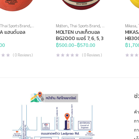
Thai Sports Brand
,
Molten
,
Thai Sports Brand
,
บา
Mikasa
,
เภททีม
,
ลูกบอล
,
สเก็ตบอล
,
ลูกบอล
กีฬาประ
A แฮนด์บอล
MOLTEN บาสเก็ตบอล
MIKAS
อล
แฮนด์บ
BG2000 เบอร์ 7, 6, 5, 3
HB300
00
฿
500.00
–
฿
570.00
฿
1,70
Price
range:
(
0
Reviews )
(
0
Reviews )
฿500.00
through
฿570.00
ช
คำ
กา
กา
นโ