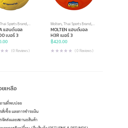
Thai Sports Brand
,
Molten
,
Thai Sports Brand
,
เภททีม
,
ลูกบอล
,
กีฬาประเภททีม
,
ลูกบอล
,
A แฮนด์บอล
MOLTEN แฮนด์บอล
อล
แฮนด์บอล
0 เบอร์ 3
H3R เบอร์ 3
0.00
฿
420.00
(
0
Reviews )
(
0
Reviews )
่วยเหลือ
ถามที่พบบ่อย
รสั่งซื้อ และการชำระเงิน
รจัดส่งและสถานะสินค้า
ยบายการรับเปลี่ยน / คืนสินค้า (RETURNS & REFUNDS)