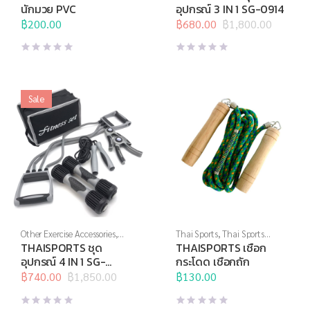
กระโดด
Brand
,
บริหารมือ
,
ยางยืด
,
สร้าง
นักมวย PVC
อุปกรณ์ 3 IN 1 SG-0914
กล้ามเนื้อ
,
สินค้าล็อตสุดท้าย
,
฿
200.00
อุปกรณ์กีฬาเป็นของขวัญ
฿
680.00
฿
1,800.00
,
Original
Current
อุปกรณ์บริหารกาย
,
อุปกรณ์ยืด
price
price
เหยียด
,
เชือกกระโดด
was:
is:
฿1,800.00.
฿680.00.
Sale
Other Exercise Accessories
,
Thai Sports
,
Thai Sports
Thai Sports
,
Thai Sports
Brand
,
อุปกรณ์บริหารกาย
,
THAISPORTS ชุด
THAISPORTS เชือก
Brand
,
ดัมเบล
,
บริหารมือ
,
ยาง
เชือกกระโดด
อุปกรณ์ 4 IN 1 SG-
กระโดด เชือกถัก
ยืด
,
สร้างกล้ามเนื้อ
,
สินค้าล็อต
0914A
สุดท้าย
฿
740.00
,
อุปกรณ์กีฬาเป็นของ
฿
1,850.00
฿
130.00
Original
Current
ขวัญ
,
อุปกรณ์บริหารกาย
,
price
price
อุปกรณ์ยืดเหยียด
,
เชือกกระโดด
was:
is: