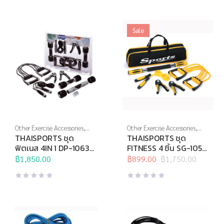
฿1,850.00.
฿740.00.
Sale
Other Exercise Accessories
,
Other Exercise Accessories
,
Thai Sports
,
Thai Sports
Thai Sports
,
Thai Sports
THAISPORTS ชุด
THAISPORTS ชุด
Brand
,
อุปกรณ์บริหารกาย
Brand
,
อุปกรณ์บริหารกาย
ฟิตเนส 4IN 1 DP-1063
FITNESS 4 ชิ้น SG-1059
(เทาดำ)
เหลือง
฿
1,850.00
฿
899.00
฿
1,750.00
Original
Current
price
price
was:
is:
฿1,750.00.
฿899.00.