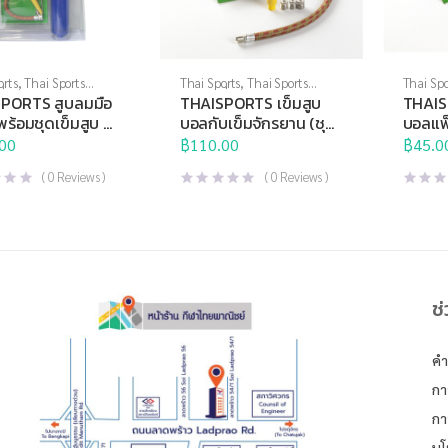
orts
,
Thai Sports
Thai Sports
,
Thai Sports
Thai Spo
ที่สูบลม
,
อุปกรณ์สนาม
Brand
,
ที่สูบลม
,
อุปกรณ์สนาม
Brand
,
ท
PORTS สูบลมมือ
THAISPORTS เข็มสูบ
THAIS
ว พร้อมชุดเข็มสูบ 3
บอลกับเข็มจักรยาน (ชุด
บอลแพ็
รวม)
00
฿
110.00
฿
45.0
(
0
Reviews )
(
0
Reviews )
ช
คำ
กา
กา
นโ