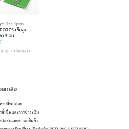
rts
,
Thai Sports
ี่สูบลม
,
อุปกรณ์สนาม
PORTS เข็มสูบ
ค 3 อัน
0
(
0
Reviews )
่วยเหลือ
ถามที่พบบ่อย
รสั่งซื้อ และการชำระเงิน
รจัดส่งและสถานะสินค้า
ยบายการรับเปลี่ยน / คืนสินค้า (RETURNS & REFUNDS)