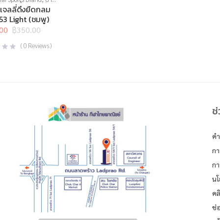
งกล้ามเนื้อ
,
สินค้าล็อต
เจลลี่ดึงยืดกลม
,
อุปกรณ์บริหารกาย
,
3 Light (ชมพู)
ยืดเหยียด
00
฿
350.00
l
t
(
0
Reviews )
0.
0.
ช
คำ
กา
กา
นโ
คล
ช่