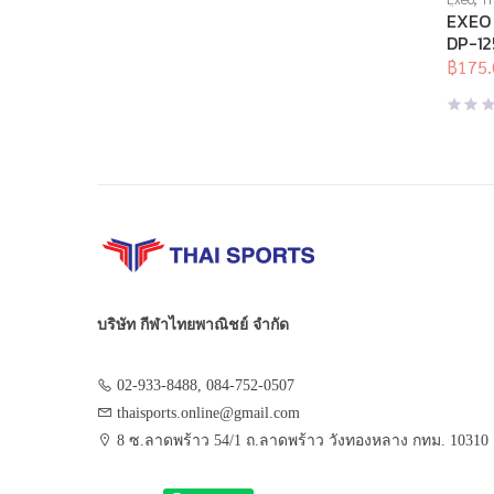
ยืด
,
สร้า
EXEO 
สุดท้าย
DP-125
อุปกรณ์
฿
175.
Origina
Curren
price
price
was:
is:
฿350.0
฿175.0
บริษัท กีฬาไทยพาณิชย์ จำกัด
02-933-8488, 084-752-0507
thaisports.online@gmail.com
8 ซ.ลาดพร้าว 54/1 ถ.ลาดพร้าว วังทองหลาง กทม. 10310