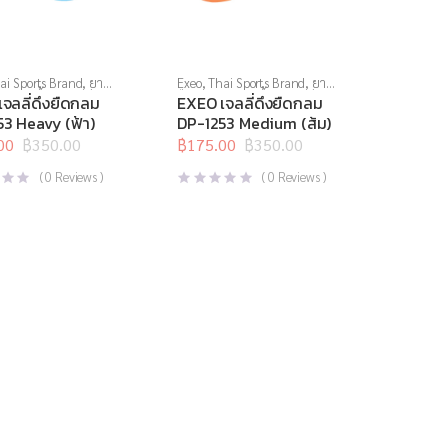
ai Sports Brand
,
ยาง
Exeo
,
Thai Sports Brand
,
ยาง
งกล้ามเนื้อ
,
สินค้าล็อต
ยืด
,
สร้างกล้ามเนื้อ
,
สินค้าล็อต
จลลี่ดึงยืดกลม
EXEO เจลลี่ดึงยืดกลม
อุปกรณ์บริหารกาย
,
สุดท้าย
,
อุปกรณ์บริหารกาย
,
3 Heavy (ฟ้า)
DP-1253 Medium (ส้ม)
ืดเหยียด
อุปกรณ์ยืดเหยียด
00
฿
350.00
฿
175.00
฿
350.00
l
t
Original
Current
price
price
(
0
Reviews )
(
0
Reviews )
was:
is:
0.
0.
฿350.00.
฿175.00.