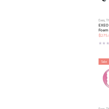
Exeo
,
Th
บริหารแ
EXEO 
สร้างกล้
Foam 
สุดท้าย
1043
อุปกรณ์
฿
275.
Origina
Curren
สุขภาพ
price
price
was:
is:
฿550.0
฿275.0
Sale
Exeo
,
Th