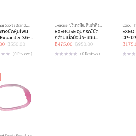
ai Sports Brand
,
Exercise
,
บริหารมือ
,
สินค้าล็อต
Exeo
,
Th
กนกลางลำตัว
,
ยางยืด
,
สุดท้าย
,
อุปกรณ์บริหารกาย
,
ยืด
,
สร้า
ยางยืดหุ้มโฟม
EXERCISE อุปกรณ์ยืด
EXEO เ
ามเนื้อ
,
สินค้าล็อต
อุปกรณ์ยืดเหยียด
สุดท้าย
,
Expander SG-
กล้ามเนื้อข้อมือ-แขน
DP-125
,
อุปกรณ์บริหารกาย
,
อุปกรณ์ย
SG-1204
ยืดเหยียด
00
฿
550.00
,
อุปกรณ์เพื่อ
฿
475.00
฿
950.00
฿
175.
l
t
Original
Current
Origina
Curren
price
price
price
price
(
0
Reviews )
(
0
Reviews )
was:
is:
was:
is:
0.
0.
฿950.00.
฿475.00.
฿350.0
฿175.0
ai Sports Brand
,
ยาง