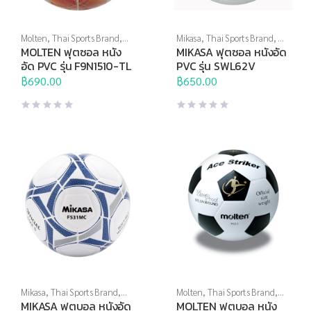
Molten
,
Thai Sports Brand
,
Mikasa
,
Thai Sports Brand
,
ฟุต
ฟุตซอล
,
ฟุตบอล ฟุตซอล
,
ซอล
,
ฟุตบอล ฟุตซอล
,
ลูกบอล
MOLTEN ฟุตซอล หนัง
MIKASA ฟุตซอล หนังอัด
ลูกบอล
อัด PVC รุ่น F9N1510-TL
PVC รุ่น SWL62V
฿
690.00
฿
650.00
Mikasa
,
Thai Sports Brand
,
Molten
,
Thai Sports Brand
,
ฟุตบอล
,
ฟุตบอล ฟุตซอล
,
ฟุตบอล
,
ฟุตบอล ฟุตซอล
,
MIKASA ฟุตบอล หนังอัด
MOLTEN ฟุตบอล หนัง