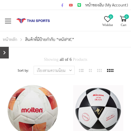
หน้าของฉัน (My Account)
0
0
Wishlist
Cart
หน้าหลัก
สินค้าที่มีป้ายกำกับ “หนังPVC”
Showing
all of 6
Products
Sort by: