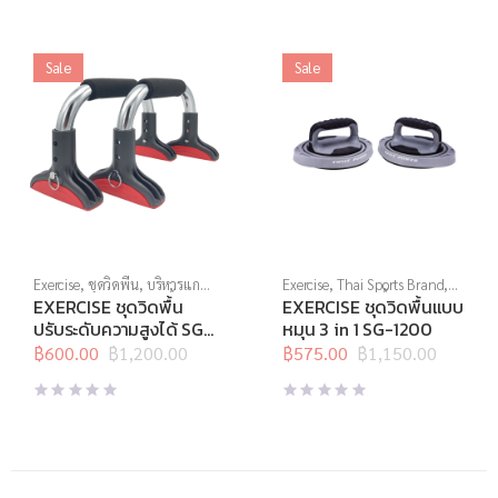
฿550.00.
฿385.00.
฿550.00.
฿275.00.
Sale
Sale
Exercise
,
ชุดวิดพื้น
,
บริหารแกน
Exercise
,
Thai Sports Brand
,
กลางลำตัว
,
สร้างกล้ามเนื้อ
,
สิน
จานทวิสต์
,
ชุดวิดพื้น
,
บริหาร
EXERCISE ชุดวิดพื้น
EXERCISE ชุดวิดพื้นแบบ
ค้าล็อตสุดท้าย
,
อุปกรณ์บริหาร
แกนกลางลำตัว
,
สร้างกล้ามเนื้อ
,
ปรับระดับความสูงได้ SG-
หมุน 3 in 1 SG-1200
กาย
สินค้าล็อตสุดท้าย
,
อุปกรณ์
1306
฿
600.00
฿
1,200.00
บริหารกาย
฿
575.00
฿
1,150.00
Original
Current
Original
Current
price
price
price
price
was:
is:
was:
is:
฿1,200.00.
฿600.00.
฿1,150.00.
฿575.00.