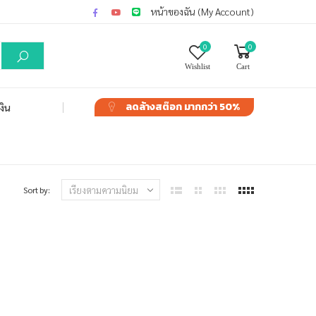
หน้าของฉัน (My Account)
0
0
Wishlist
Cart
ลดล้างสต๊อก
มากกว่า 50%
งิน
Sort by: