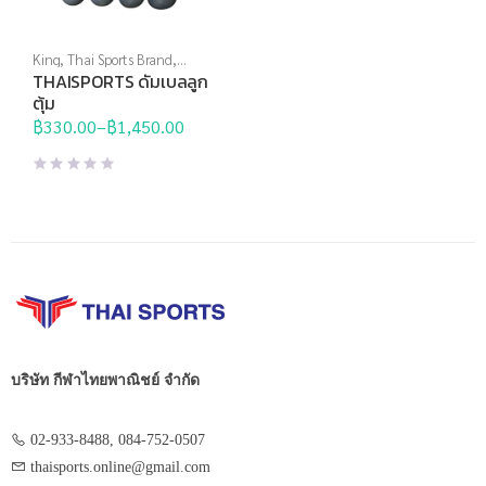
King
,
Thai Sports Brand
,
ดัมเบล
,
อุปกรณ์บริหารกาย
THAISPORTS ดัมเบลลูก
ตุ้ม
฿
330.00
–
฿
1,450.00
Price
range:
฿330.00
through
฿1,450.00
บริษัท กีฬาไทยพาณิชย์ จำกัด
02-933-8488, 084-752-0507
thaisports.online@gmail.com