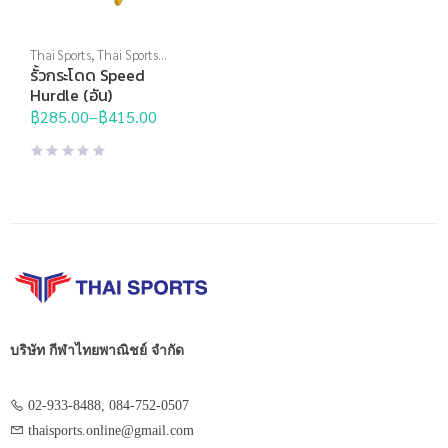
Thai Sports
,
Thai Sports
Brand
,
อุปกรณ์ฝึกซ้อม
,
อุปกรณ์
รั้วกระโดด Speed
สนาม
,
อุปกรณ์สนามอื่นๆ
Hurdle (อัน)
฿
285.00
–
฿
415.00
Price
range:
฿285.00
through
฿415.00
บริษัท กีฬาไทยพาณิชย์ จำกัด
02-933-8488, 084-752-0507
thaisports.online@gmail.com