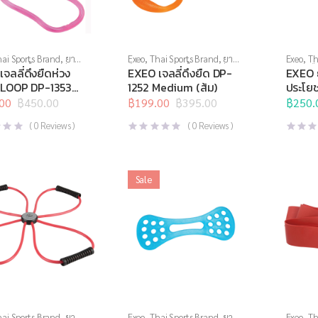
ai Sports Brand
,
ยาง
Exeo
,
Thai Sports Brand
,
ยาง
Exeo
,
Th
งกล้ามเนื้อ
,
สินค้าล็อต
ยืด
,
สร้างกล้ามเนื้อ
,
สินค้าล็อต
บริหารมื
จลลี่ดึงยืดห่วง
EXEO เจลลี่ดึงยืด DP-
EXEO 
,
อุปกรณ์คลายกล้าม
สุดท้าย
,
อุปกรณ์คลายกล้าม
เนื้อ
,
อุป
 LOOP DP-1353
1252 Medium (ส้ม)
ประโย
กรณ์บริหารกาย
,
เนื้อ
,
อุปกรณ์บริหารกาย
,
อุปกรณ์
(ชมพู)
DP-09
ยืดเหยียด
00
฿
450.00
,
อุปกรณ์
อุปกรณ์ยืดเหยียด
฿
199.00
฿
395.00
,
อุปกรณ์
เหยียด
฿
250.
,
l
t
Original
Current
่อผู้สูงวัย
,
อุปกรณ์เพื่อ
สุขภาพเพื่อผู้สูงวัย
(เขียว)
price
price
(
0
Reviews )
(
0
Reviews )
was:
is:
0.
0.
฿395.00.
฿199.00.
Sale
ai Sports Brand
,
ยาง
Exeo
,
Thai Sports Brand
,
ยาง
Exeo
,
Th