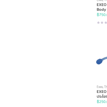
ยืด
,
สร้า
EXEO 
เหยียด
Body 
฿
750.
Exeo
,
Th
บริหารมื
EXEO 
เนื้อ
,
อุป
ประโย
อุปกรณ์
DP-09
เหยียด
฿
250.
,
วัย
,
อุปก