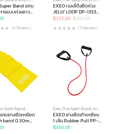
งกล้ามเนื้อ
,
อุปกรณ์
ยืด
,
สร้างกล้ามเนื้อ
,
สินค้าล็อต
Super Band แถบ
EXEO เจลลี่ดึงยืดห่วง
าย
,
อุปกรณ์ยืดเหยียด
สุดท้าย
,
อุปกรณ์คลายกล้าม
ิหารแบบห่วงยาว
JELLY LOOP DP-1353
เนื้อ
,
อุปกรณ์บริหารกาย
,
.
HEAVY (ฟ้า)
00
อุปกรณ์ยืดเหยียด
฿
225.00
฿
450.00
,
อุปกรณ์เพื่อ
Original
Current
สุขภาพ
price
price
(
0
Reviews )
(
0
Reviews )
was:
is:
฿450.00.
฿225.00.
ai Sports Brand
,
Exeo
,
Thai Sports Brand
,
ยาง
ลายกล้ามเนื้อ
,
อุปกรณ์
ยืด
,
อุปกรณ์บริหารกาย
,
อุปกรณ์
แถบยางยืดเหยียด
EXEO ยางยืดเท้าเหยียบ
ด
,
อุปกรณ์เพื่อสุขภาพ
,
ยืดเหยียด
,
อุปกรณ์เพื่อสุขภาพ
ch band 0.30mm.
1 เส้น Rubber Pull PP-
ะพิลาทิสต์
m.
0994
00
฿
450.00