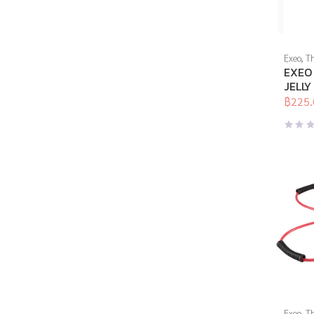
Exeo
,
Th
ยืด
,
สร้า
EXEO เ
สุดท้าย
JELLY
เนื้อ
,
อุป
Light 
อุปกรณ์
฿
225.
Origina
Curren
สุขภาพเพื
price
price
สุขภาพ
was:
is:
฿450.0
฿225.0
Exeo
,
Th