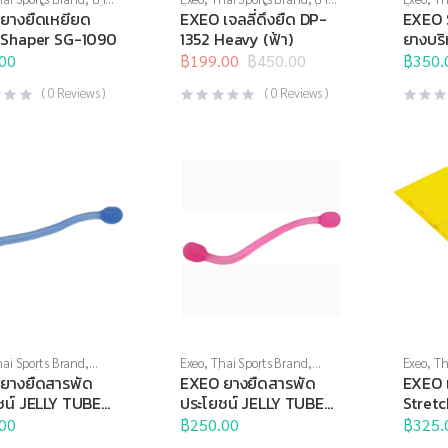
งกล้ามเนื้อ
,
อุปกรณ์ยืด
ยืด
,
สร้างกล้ามเนื้อ
,
สินค้าล็อต
ยืด
,
สร้า
ยางยืดเหยียด
EXEO เจลลี่ดึงยืด DP-
EXEO 
สุดท้าย
,
อุปกรณ์คลายกล้าม
บริหารก
Shaper SG-1090
1352 Heavy (ฟ้า)
ยางบร
เนื้อ
,
อุปกรณ์บริหารกาย
,
0.8มม
00
อุปกรณ์ยืดเหยียด
฿
199.00
฿
450.00
฿
350.
Original
Current
price
price
(
0
Reviews )
(
0
Reviews )
was:
is:
฿450.00.
฿199.00.
ai Sports Brand
,
Exeo
,
Thai Sports Brand
,
Exeo
,
Th
อ
,
ยางยืด
,
สร้างกล้าม
บริหารมือ
,
ยางยืด
,
สร้างกล้าม
อุปกรณ์ค
ยางยืดสารพัด
EXEO ยางยืดสารพัด
EXEO 
กรณ์คลายกล้ามเนื้อ
,
เนื้อ
,
อุปกรณ์คลายกล้ามเนื้อ
,
ยืดเหยีย
ชน์ JELLY TUBE
ประโยชน์ JELLY TUBE
Stret
บริหารกาย
,
อุปกรณ์ยืด
อุปกรณ์บริหารกาย
,
อุปกรณ์ยืด
โยคะ แล
36 Medium (ฟ้า)
DP-0936 Light (ชมพู)
180 c
00
อุปกรณ์สุขภาพเพื่อผู้สูง
เหยียด
฿
250.00
,
อุปกรณ์สุขภาพเพื่อผู้สูง
฿
325.
รณ์เพื่อสุขภาพ
วัย
,
อุปกรณ์เพื่อสุขภาพ