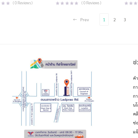
(
0
Reviews )
(
0
Reviews )
Prev
1
2
3
ช
คำ
กา
กา
นโ
คล
ช่
แจ