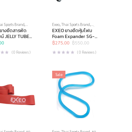
ai Sports Brand
,
Exeo
,
Thai Sports Brand
,
อ
,
ยางยืด
,
สร้างกล้าม
บริหารแกนกลางลำตัว
,
ยางยืด
,
ยางยืดสารพัด
EXEO ยางยืดหุ้มโฟม
กรณ์คลายกล้ามเนื้อ
,
สร้างกล้ามเนื้อ
,
สินค้าล็อต
ชน์ JELLY TUBE
Foam Expander SG-
บริหารกาย
,
อุปกรณ์ยืด
สุดท้าย
,
อุปกรณ์บริหารกาย
,
36 HEAVY
1043
00
อุปกรณ์เพื่อสุขภาพ
อุปกรณ์ยืดเหยียด
฿
275.00
฿
550.00
,
อุปกรณ์เพื่อ
Original
Current
สุขภาพ
price
price
(
0
Reviews )
(
0
Reviews )
was:
is:
฿550.00.
฿275.00.
Sale
ai Sports Brand
,
ยาง
Exeo
,
Thai Sports Brand
,
ยาง