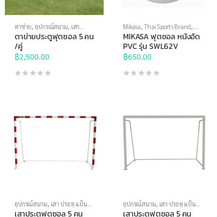
ตาข่าย
,
อุปกรณ์สนาม
,
เสา
Mikasa
,
Thai Sports Brand
,
ฟุต
ประตู แป้นบาส
ซอล
,
ฟุตบอล ฟุตซอล
,
ลูกบอล
ตาข่ายประตูฟุตซอล 5 คน
MIKASA ฟุตซอล หนังอัด
/คู่
PVC รุ่น SWL62V
฿
2,500.00
฿
650.00
อุปกรณ์สนาม
,
เสา ประตู แป้น
อุปกรณ์สนาม
,
เสา ประตู แป้น
บาส
บาส
เสาประตูฟุตซอล 5 คน
เสาประตูฟุตซอล 5 คน