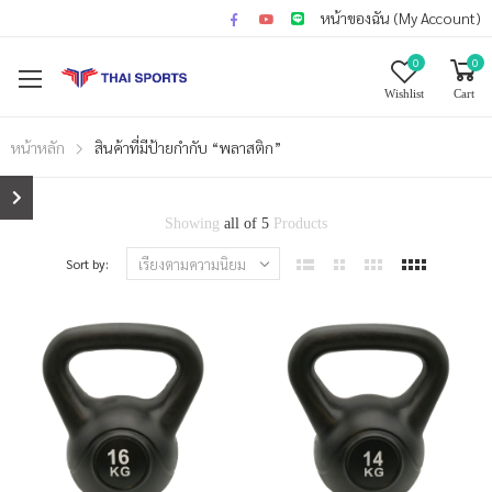
หน้าของฉัน (My Account)
0
0
Wishlist
Cart
หน้าหลัก
สินค้าที่มีป้ายกำกับ “พลาสติก”
Showing
all of 5
Products
Sort by: