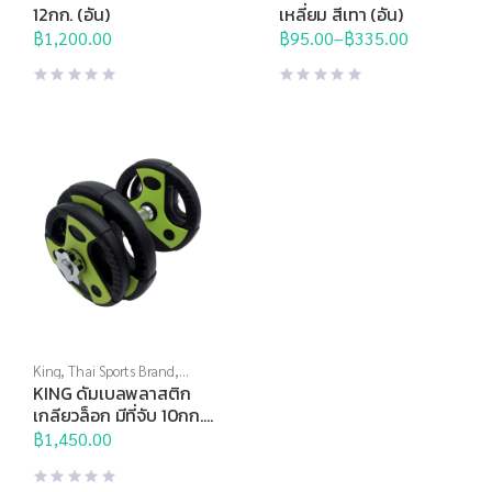
บริหารกาย
12กก. (อัน)
เหลี่ยม สีเทา (อัน)
฿
1,200.00
฿
95.00
–
฿
335.00
Price
range:
฿95.00
through
฿335.00
King
,
Thai Sports Brand
,
ดัมเบล
,
อุปกรณ์บริหารกาย
KING ดัมเบลพลาสติก
เกลียวล็อก มีที่จับ 10กก.
Duo Color
฿
1,450.00