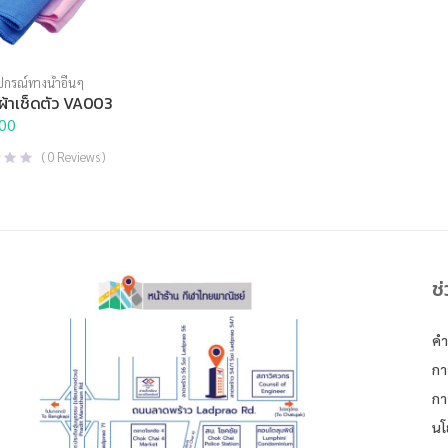
ปกรณ์ทางน้ำอื่นๆ
ผ้าเช็ดตัว VA003
00
(
0
Reviews )
ช
คำ
กา
กา
นโ