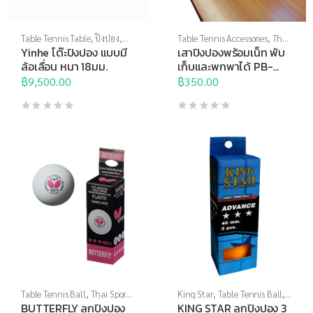
Table Tennis Table
,
ปิงปอง
,
Table Tennis Accessories
,
Thai
แร็กเก็ต
Sports
,
Thai Sports Brand
,
Yinhe โต๊ะปิงปอง แบบมี
เสาปิงปองพร้อมเน็ท พับ
ปิงปอง
,
แร็กเก็ต
ล้อเลื่อน หนา 18มม.
เก็บและพกพาได้ PB-
SH028
฿
9,500.00
฿
350.00
Table Tennis Ball
,
Thai Sports
King Star
,
Table Tennis Ball
,
Brand
,
ปิงปอง
,
แร็กเก็ต
Thai Sports Brand
,
ปิงปอง
,
BUTTERFLY ลูกปิงปอง
KING STAR ลูกปิงปอง 3