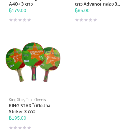
แร็กเก็ต
A40+ 3 ดาว
ดาว Advance กล่อง 3
ลูก
฿
179.00
฿
85.00
King Star
,
Table Tennis
Racket
,
Thai Sports Brand
,
KING STAR ไม้ปิงปอง
ปิงปอง
,
แร็กเก็ต
Striker 3 ดาว
฿
195.00