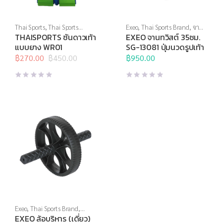
Thai Sports
,
Thai Sports
Exeo
,
Thai Sports Brand
,
จานท
Brand
,
บริหารแกนกลางลำตัว
,
วิสต์
,
อุปกรณ์บริหารกาย
THAISPORTS ซันดาวเท้า
EXEO จานทวิสต์ 35ซม.
ยางยืด
,
สร้างกล้ามเนื้อ
,
สินค้า
แบบยาง WR01
SG-13081 ปุ่มนวดรูปเท้า
ล็อตสุดท้าย
,
อุปกรณ์บริหารกาย
,
อุปกรณ์ยืดเหยียด
฿
270.00
฿
450.00
฿
950.00
Original
Current
price
price
was:
is:
฿450.00.
฿270.00.
Exeo
,
Thai Sports Brand
,
บริหารแกนกลางลำตัว
,
ล้อ
EXEO ล้อบริหาร (เดี่ยว)