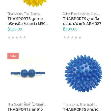
Thai Sports
,
Thai Sports
Other Exercise Accessories
,
Brand
,
บริหารมือ
,
อุปกรณ์คลาย
Thai Sports
,
อุปกรณ์นวด
,
THAISPORTS ลูกยาง
THAISPORTS ลูกกลิ้ง
กล้ามเนื้อ
,
อุปกรณ์นวด
,
อุปกรณ์
อุปกรณ์บริหารกาย
,
อุปกรณ์
บริหารมือ /นวดตัว MBC-
นวดขา/ฝ่าเท้า ABM027
บริหารกาย
,
อุปกรณ์สุขภาพเพื่อ
สุขภาพเพื่อผู้สูงวัย
05 (คู่)
ผู้สูงวัย
฿
110.00
,
อุปกรณ์เพื่อสุขภาพ
฿
300.00
Sale
Thai Sports
,
สินค้าล็อตสุดท้าย
,
Thai Sports
,
Thai Sports
อุปกรณ์คลายกล้ามเนื้อ
,
อุปกรณ์
Brand
,
บริหารมือ
,
อุปกรณ์คลาย
THAISPORTS ลูกยาง
THAISPORTS ลูกยาง