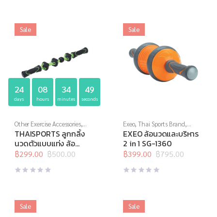
฿650.00.
฿399.00.
฿280.00.
฿140.00.
Sale
Sale
24
08
34
48
days
hours
minutes
seconds
Other Exercise Accessories
,
Exeo
,
Thai Sports Brand
,
Thai Sports
,
อุปกรณ์นวด
,
บริหารแกนกลางลำตัว
,
ล้อ
THAISPORTS ลูกกลิ้ง
EXEO ล้อนวดและบริหาร
อุปกรณ์บริหารกาย
,
อุปกรณ์
บริหาร
,
อุปกรณ์บริหารกาย
นวดตัวแบบแท่ง ล้อ
2 in 1 SG-1360
สุขภาพเพื่อผู้สูงวัย
กลาง+เล็ก H-1423
฿
299.00
฿
500.00
฿
399.00
฿
795.00
Original
Current
Original
Current
price
price
price
price
was:
is:
was:
is:
฿500.00.
฿299.00.
฿795.00.
฿399.00.
Sale
Sale