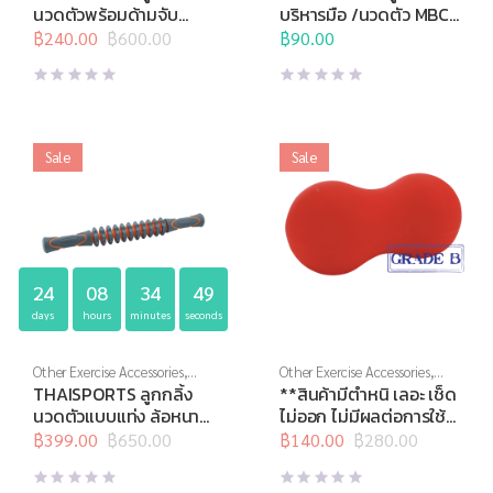
นวด
,
อุปกรณ์บริหารกาย
,
กล้ามเนื้อ
,
อุปกรณ์นวด
,
อุปกรณ์
นวดตัวพร้อมด้ามจับ
บริหารมือ /นวดตัว MBC-
อุปกรณ์เพื่อสุขภาพ
บริหารกาย
,
อุปกรณ์สุขภาพเพื่อ
MC-H01
07 (อัน)
฿
240.00
฿
600.00
ผู้สูงวัย
฿
90.00
,
อุปกรณ์เพื่อสุขภาพ
Original
Current
price
price
was:
is:
฿600.00.
฿240.00.
Sale
Sale
24
08
34
48
days
hours
minutes
seconds
Other Exercise Accessories
,
Other Exercise Accessories
,
Thai Sports
,
อุปกรณ์คลายกล้าม
Thai Sports
,
Thai Sports
THAISPORTS ลูกกลิ้ง
**สินค้ามีตำหนิ เลอะ เช็ด
เนื้อ
,
อุปกรณ์นวด
,
อุปกรณ์บริหาร
Brand
,
สินค้าล็อตสุดท้าย
,
นวดตัวแบบแท่ง ล้อหนาม
ไม่ออก ไม่มีผลต่อการใช้
กาย
,
อุปกรณ์สุขภาพเพื่อผู้สูงวัย
อุปกรณ์คลายกล้ามเนื้อ
,
อุปกรณ์
H-1430
งาน, SALE 50%**
฿
399.00
฿
650.00
นวด
฿
140.00
,
อุปกรณ์บริหารกาย
฿
280.00
,
Original
Current
Original
Current
อุปกรณ์สุขภาพเพื่อผู้สูงวัย
,
ลูกบอลนวดตัว H-1331
price
price
price
price
อุปกรณ์เพื่อสุขภาพ
ทรงถั่ว
was:
is:
was:
is: