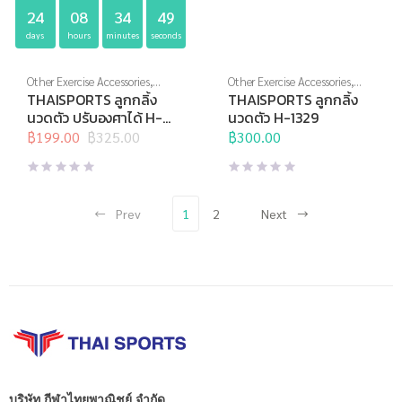
24
08
34
48
days
hours
minutes
seconds
Other Exercise Accessories
,
Other Exercise Accessories
,
Thai Sports
,
อุปกรณ์นวด
,
Thai Sports
,
อุปกรณ์นวด
,
THAISPORTS ลูกกลิ้ง
THAISPORTS ลูกกลิ้ง
อุปกรณ์บริหารกาย
,
อุปกรณ์
อุปกรณ์บริหารกาย
,
อุปกรณ์
นวดตัว ปรับองศาได้ H-
นวดตัว H-1329
สุขภาพเพื่อผู้สูงวัย
สุขภาพเพื่อผู้สูงวัย
1424
฿
199.00
฿
325.00
฿
300.00
Original
Current
price
price
was:
is:
฿325.00.
฿199.00.
Prev
1
2
Next
บริษัท กีฬาไทยพาณิชย์ จำกัด