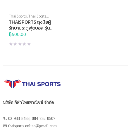
Thai Sports
,
Thai Sports
Brand
,
อุปกรณ์ฝึกซ้อม
,
อุปกรณ์
THAISPORTS ถุงมือผู้
สนาม
รักษาประตูฟุตบอล รุ่น
CG-1802 LAVA
฿
500.00
บริษัท กีฬาไทยพาณิชย์ จำกัด
02-933-8488, 084-752-0507
thaisports.online@gmail.com