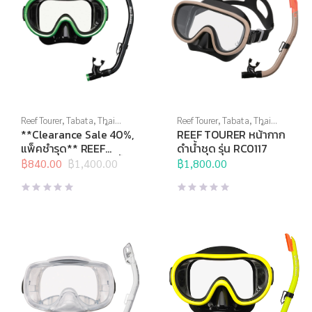
Reef Tourer
,
Tabata
,
Thai
Reef Tourer
,
Tabata
,
Thai
Sports Brand
,
กีฬาทางน้ำ
,
Sports Brand
,
กีฬาทางน้ำ
,
**Clearance Sale 40%,
REEF TOURER หน้ากาก
หน้ากากดำน้ำ
,
อุปกรณ์ดำน้ำ
หน้ากากดำน้ำ
,
อุปกรณ์ดำน้ำ
แพ็คชำรุด** REEF
ดำน้ำชุด รุ่น RC0117
TOURER หน้ากากดำน้ำ
฿
840.00
฿
1,400.00
฿
1,800.00
Original
Current
ชุดเด็ก รุ่น RC0202
price
price
was:
is:
฿1,400.00.
฿840.00.