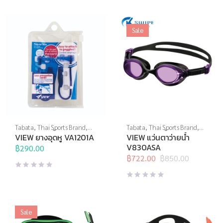
฿850.00.
฿722.00.
Sale
Tabata
,
Thai Sports Brand
,
Tabata
,
Thai Sports Brand
,
View
,
กีฬาทางน้ำ
,
อุปกรณ์ทาง
View
,
กีฬาทางน้ำ
,
แว่นตาว่าย
VIEW ยางอุดหู VA1201A
VIEW แว่นตาว่ายน้ำ
น้ำอื่นๆ
น้ำ
,
แว่นตาว่ายน้ำทั่วไป
V830ASA
฿
290.00
฿
722.00
฿
850.00
Original
Current
price
price
was:
is:
฿850.00.
฿722.00.
Sale