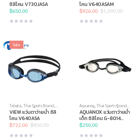
น้ำ
,
แว่นตาว่ายน้ำทั่วไป
,
แว่นตา
น้ำ
,
แว่นตาว่ายน้ำทั่วไป
,
แว่นตา
ซิลิโคน V730JASA
โคน V640ASAM
ว่ายน้ำสำหรับเด็ก
ว่ายน้ำแข่งขัน
฿
650.00
฿
926.00
฿
1,090.00
Original
Current
price
price
was:
is:
฿1,090.00.
฿926.00.
Sale
Tabata
,
Thai Sports Brand
,
Aquanox
,
Thai Sports Brand
,
View
,
กีฬาทางน้ำ
,
แว่นตาว่าย
กีฬาทางน้ำ
,
แว่นตาว่ายน้ำ
,
VIEW แว่นตาว่ายน้ำ ซิลิ
AQUANOX แว่นตาว่ายน้ำ
น้ำ
,
แว่นตาว่ายน้ำทั่วไป
แว่นตาว่ายน้ำทั่วไป
,
แว่นตาว่าย
โคน V640ASA
เด็ก ซิลิโคน G-8014
น้ำสำหรับเด็ก
BASE
฿
722.00
฿
850.00
฿
250.00
Original
Current
price
price
was:
is: