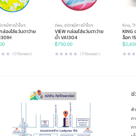
ปกรณ์ทางน้ำอื่นๆ
View
,
อุปกรณ์ทางน้ำอื่นๆ
King
,
Th
ดัมเบล
,
ล่องใส่แว่นตาว่าย
VIEW กล่องใส่แว่นตาว่าย
KING ด
A1301H
น้ำ VA1304
ล็อก 1
PE
00
฿
750.00
฿
2,65
(
0
Reviews )
(
0
Reviews )
ช
คำ
กา
กา
นโ