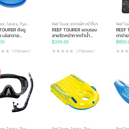
rer
,
Tabata
,
Thai
Reef Tourer
,
อุปกรณ์ทางน้ำอื่นๆ
Reef Tou
Brand
,
กีฬาทางน้ำ
,
TOURER ถังดู
REEF TOURER แถบรอง
REEF 
างน้ำอื่นๆ
ง เล่นทราย
สายรัดหน้ากากดำน้ำ
ตาข่าย
06
RA5007
RA03
00
฿
390.00
฿
850.
(
0
Reviews )
(
0
Reviews )
rer
,
Tabata
,
Thai
Reef Tourer
,
Tabata
,
Thai
Reef Tou