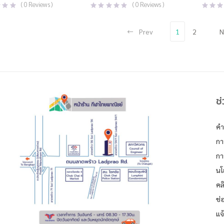
(
0
Reviews )
(
0
Reviews )
Prev
1
2
N
ช
คำ
กา
กา
นโ
คล
ช่
แจ