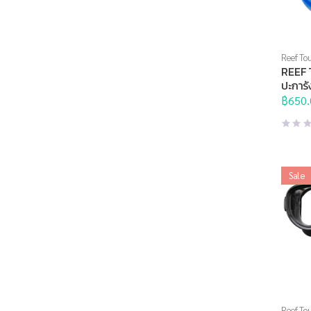
Reef Tou
Sports 
REEF 
อุปกรณ์ท
ปะการั
RA05
฿
650.
Sale
Reef Tou