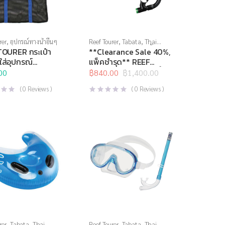
rer
,
อุปกรณ์ทางน้ำอื่นๆ
Reef Tourer
,
Tabata
,
Thai
Sports Brand
,
กีฬาทางน้ำ
,
TOURER กระเป๋า
**Clearance Sale 40%,
หน้ากากดำน้ำ
,
อุปกรณ์ดำน้ำ
ใส่อุปกรณ์
แพ็คชำรุด** REEF
01
TOURER หน้ากากดำน้ำ
00
฿
840.00
฿
1,400.00
Original
Current
ชุดเด็ก รุ่น RC0202
price
price
(
0
Reviews )
(
0
Reviews )
was:
is:
฿1,400.00.
฿840.00.
rer
,
Tabata
,
Thai
Reef Tourer
,
Tabata
,
Thai