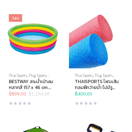
Sale
Thai Sports
,
Thai Sports
Thai Sports
,
Thai Sports
Brand
,
กีฬาทางน้ำ
,
สินค้าล็อต
Brand
,
กีฬาทางน้ำ
,
อุปกรณ์ทาง
BESTWAY สระน้ำเป่าลม
THAISPORTS โฟมเส้น
สุดท้าย
,
อุปกรณ์ทางน้ำอื่นๆ
น้ำอื่นๆ
หลากสี 157 x 46 cm.
กลมฝึกว่ายน้ำ ไม่มีรู
(อัน)
180cm.
฿
899.00
฿
1,150.00
฿
400.00
Original
Current
price
price
was:
is:
฿1,150.00.
฿899.00.