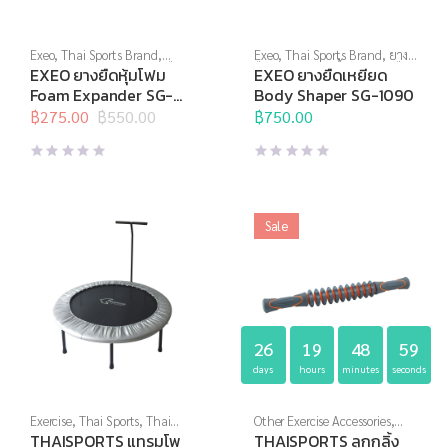
Exeo
,
Thai Sports Brand
,
Exeo
,
Thai Sports Brand
,
ยาง
บริหารแกนกลางลำตัว
,
ยางยืด
,
ยืด
,
สร้างกล้ามเนื้อ
,
อุปกรณ์ยืด
EXEO ยางยืดหุ้มโฟม
EXEO ยางยืดเหยียด
สร้างกล้ามเนื้อ
,
สินค้าล็อต
เหยียด
Foam Expander SG-
Body Shaper SG-1090
สุดท้าย
,
อุปกรณ์บริหารกาย
,
1043
อุปกรณ์ยืดเหยียด
฿
275.00
฿
550.00
,
อุปกรณ์เพื่อ
฿
750.00
Original
Current
สุขภาพ
price
price
was:
is:
฿550.00.
฿275.00.
Sale
26
19
48
59
days
hours
minutes
seconds
Exercise
,
Thai Sports
,
Thai
Other Exercise Accessories
,
Sports Brand
,
อุปกรณ์บริหาร
Thai Sports
,
อุปกรณ์คลายกล้าม
THAISPORTS แทรมโพ
THAISPORTS ลูกกลิ้ง