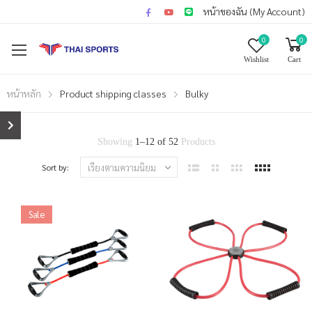
หน้าของฉัน (My Account)
0
0
Wishlist
Cart
หน้าหลัก
Product shipping classes
Bulky
Showing
1
–
12
of
52
Products
Sort by:
Sale