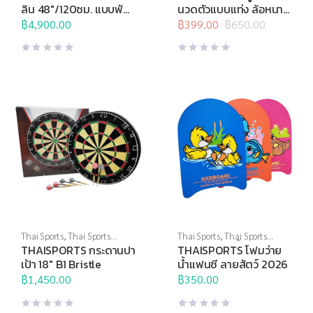
กาย
,
แทรมโพลีน
เนื้อ
,
อุปกรณ์นวด
,
อุปกรณ์บริหาร
ลิน 48″/120ซม. แบบพับ
นวดตัวแบบแท่ง ล้อหนาม
กาย
,
อุปกรณ์สุขภาพเพื่อผู้สูงวัย
ได้ และมีราวจับ
H-1430
฿
4,900.00
฿
399.00
฿
650.00
Original
Current
price
price
was:
is:
฿650.00.
฿399.00.
Thai Sports
,
Thai Sports
Thai Sports
,
Thai Sports
Brand
,
กระดานปาเป้า
,
ปา
Brand
,
กีฬาทางน้ำ
,
อุปกรณ์ทาง
THAISPORTS กระดานปา
THAISPORTS โฟมว่าย
เป้า,เกมส์ และสื่อการเรียนการ
น้ำอื่นๆ
เป้า 18″ B1 Bristle
น้ำแฟนซี ลายสัตว์ 2026
สอน
฿
1,450.00
฿
350.00