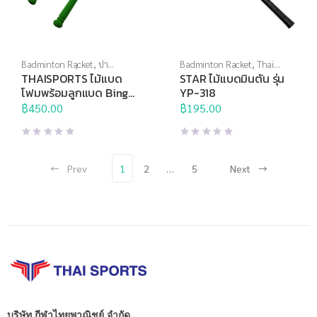
Badminton Racket
,
ปา
Badminton Racket
,
Thai
เป้า,เกมส์ และสื่อการเรียนการ
Sports
,
Thai Sports Brand
,
จัด
THAISPORTS ไม้แบด
STAR ไม้แบดมินตัน รุ่น
สอน
,
สินค้าล็อตสุดท้าย
,
สื่อการ
อุปกรณ์กีฬาเพื่อบริจาค
,
โฟมพร้อมลูกแบด Bing
YP-318
เรียนการสอน
,
แบดมินตัน
แบดมินตัน
Bank Super Kick
฿
450.00
฿
195.00
Racket
Prev
1
2
…
5
Next
บริษัท กีฬาไทยพาณิชย์ จำกัด